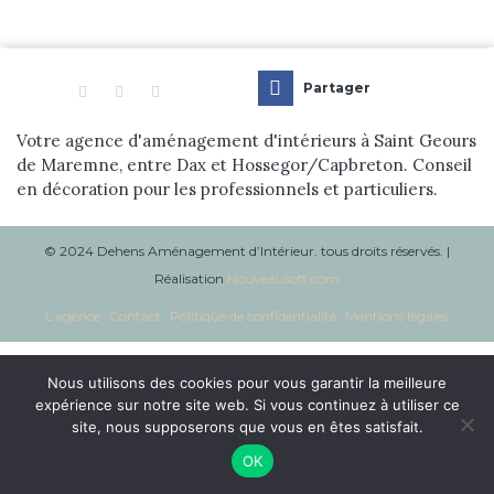
Réalisations
Blog
Partager
Contact
Votre agence d'aménagement d'intérieurs à Saint Geours
de Maremne, entre Dax et Hossegor/Capbreton. Conseil
en décoration pour les professionnels et particuliers.
© 2024 Dehens Aménagement d’Intérieur. tous droits réservés. |
Réalisation
Nouveausoft.com
L’agence
Contact
Politique de confidentialité
Mentions légales
Nous utilisons des cookies pour vous garantir la meilleure
expérience sur notre site web. Si vous continuez à utiliser ce
site, nous supposerons que vous en êtes satisfait.
OK