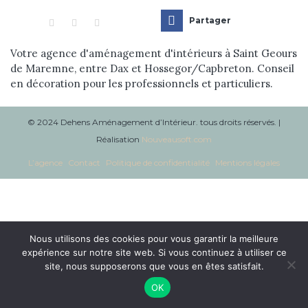
Réalisations
Partager
Blog
Votre agence d'aménagement d'intérieurs à Saint Geours
de Maremne, entre Dax et Hossegor/Capbreton. Conseil
en décoration pour les professionnels et particuliers.
Contact
© 2024 Dehens Aménagement d’Intérieur. tous droits réservés. |
Réalisation
Nouveausoft.com
L’agence
Contact
Politique de confidentialité
Mentions légales
Nous utilisons des cookies pour vous garantir la meilleure
expérience sur notre site web. Si vous continuez à utiliser ce
site, nous supposerons que vous en êtes satisfait.
OK