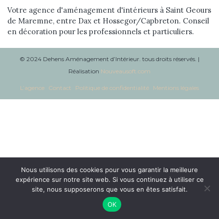
Réalisations
Votre agence d'aménagement d'intérieurs à Saint Geours
de Maremne, entre Dax et Hossegor/Capbreton. Conseil
en décoration pour les professionnels et particuliers.
Blog
Contact
© 2024 Dehens Aménagement d’Intérieur. tous droits réservés. |
Réalisation
Nouveausoft.com
L’agence
Contact
Politique de confidentialité
Mentions légales
Nous utilisons des cookies pour vous garantir la meilleure
expérience sur notre site web. Si vous continuez à utiliser ce
site, nous supposerons que vous en êtes satisfait.
OK