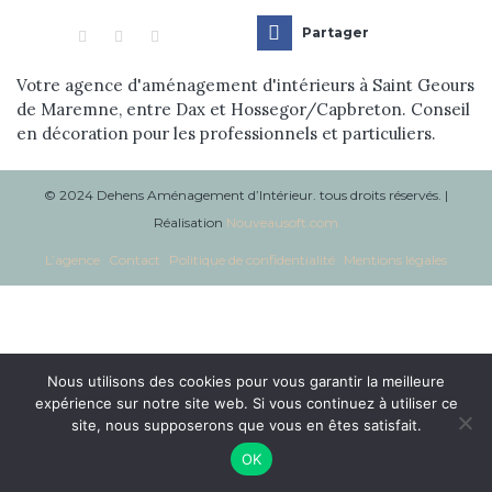
Réalisations
Partager
Blog
Votre agence d'aménagement d'intérieurs à Saint Geours
de Maremne, entre Dax et Hossegor/Capbreton. Conseil
en décoration pour les professionnels et particuliers.
Contact
© 2024 Dehens Aménagement d’Intérieur. tous droits réservés. |
Réalisation
Nouveausoft.com
L’agence
Contact
Politique de confidentialité
Mentions légales
Nous utilisons des cookies pour vous garantir la meilleure
expérience sur notre site web. Si vous continuez à utiliser ce
site, nous supposerons que vous en êtes satisfait.
OK