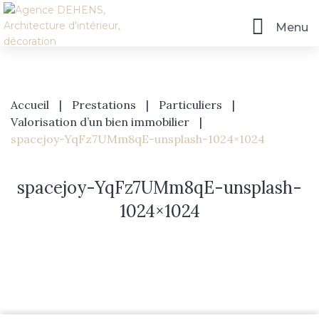
Menu
Accueil
|
Prestations
|
Particuliers
|
Valorisation d’un bien immobilier
|
spacejoy-YqFz7UMm8qE-unsplash-1024×1024
spacejoy-YqFz7UMm8qE-unsplash-
1024×1024
Accueil
L’agence
Prestations