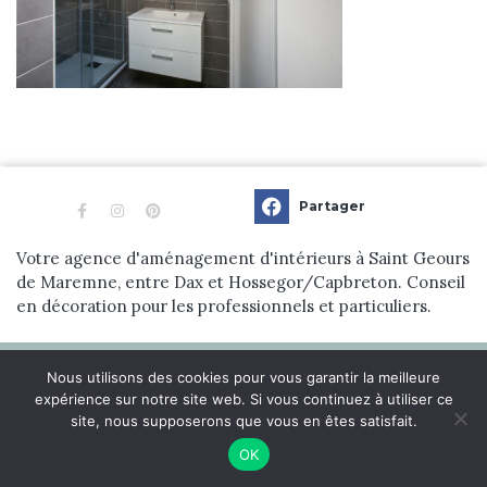
Réalisations
Blog
Contact
Partager
Votre agence d'aménagement d'intérieurs à Saint Geours
de Maremne, entre Dax et Hossegor/Capbreton. Conseil
en décoration pour les professionnels et particuliers.
© 2024 Dehens Aménagement d’Intérieur. tous droits réservés. |
Nous utilisons des cookies pour vous garantir la meilleure
Réalisation
Nouveausoft.com
expérience sur notre site web. Si vous continuez à utiliser ce
site, nous supposerons que vous en êtes satisfait.
L’agence
Contact
Politique de confidentialité
Mentions légales
OK