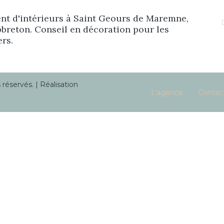
Prestations
t d'intérieurs à Saint Geours de Maremne,
breton. Conseil en décoration pour les
ers.
Réalisations
éservés. | Réalisation
Blog
L’agence
Contac
Contact