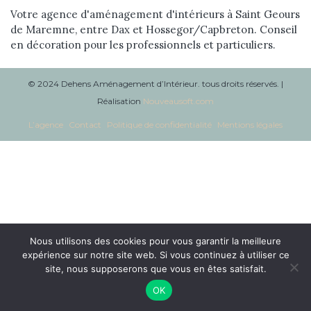
Réalisations
Votre agence d'aménagement d'intérieurs à Saint Geours
de Maremne, entre Dax et Hossegor/Capbreton. Conseil
en décoration pour les professionnels et particuliers.
Blog
Contact
© 2024 Dehens Aménagement d’Intérieur. tous droits réservés. |
Réalisation
Nouveausoft.com
L’agence
Contact
Politique de confidentialité
Mentions légales
Nous utilisons des cookies pour vous garantir la meilleure
expérience sur notre site web. Si vous continuez à utiliser ce
site, nous supposerons que vous en êtes satisfait.
OK