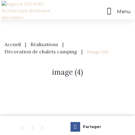
Menu
Accueil
|
Réalisations
|
Décoration de chalets camping
|
image (4)
image (4)
Accueil
L’agence
Prestations
Partager