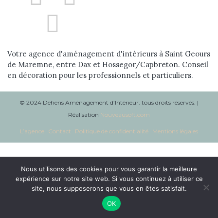
Réalisations
Blog
Votre agence d'aménagement d'intérieurs à Saint Geours
Contact
de Maremne, entre Dax et Hossegor/Capbreton. Conseil
en décoration pour les professionnels et particuliers.
© 2024 Dehens Aménagement d’Intérieur. tous droits réservés. |
Réalisation
Nouveausoft.com
L’agence
Contact
Politique de confidentialité
Mentions légales
Nous utilisons des cookies pour vous garantir la meilleure
expérience sur notre site web. Si vous continuez à utiliser ce
site, nous supposerons que vous en êtes satisfait.
OK