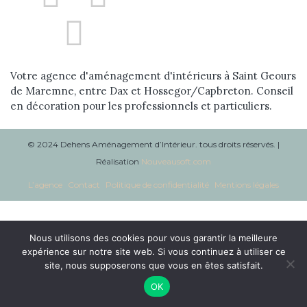
Réalisations
Blog
Votre agence d'aménagement d'intérieurs à Saint Geours
Contact
de Maremne, entre Dax et Hossegor/Capbreton. Conseil
en décoration pour les professionnels et particuliers.
© 2024 Dehens Aménagement d’Intérieur. tous droits réservés. |
Réalisation
Nouveausoft.com
L’agence
Contact
Politique de confidentialité
Mentions légales
Nous utilisons des cookies pour vous garantir la meilleure
expérience sur notre site web. Si vous continuez à utiliser ce
site, nous supposerons que vous en êtes satisfait.
OK