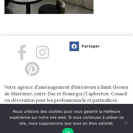
Partager
Votre agence d'aménagement d'intérieurs à Saint Geours
de Maremne, entre Dax et Hossegor/Capbreton. Conseil
en décoration pour les professionnels et particuliers.
Nous utilisons des cookies pour vous garantir la meilleure
© 2024 Dehens Aménagement d’Intérieur. tous droits réservés. |
expérience sur notre site web. Si vous continuez à utiliser ce
site, nous supposerons que vous en êtes satisfait.
Réalisation
Nouveausoft.com
OK