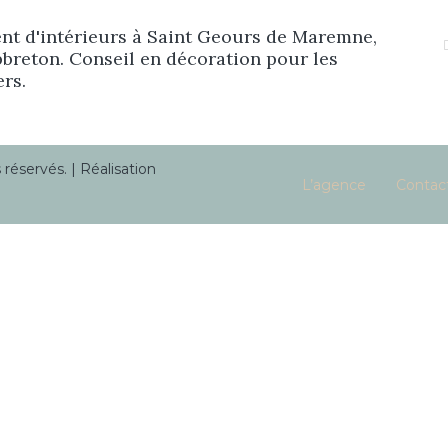
Prestations
t d'intérieurs à Saint Geours de Maremne,
breton. Conseil en décoration pour les
ers.
Réalisations
éservés. | Réalisation
Blog
L’agence
Contac
Contact