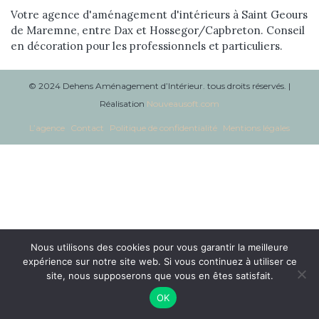
Réalisations
Votre agence d'aménagement d'intérieurs à Saint Geours
de Maremne, entre Dax et Hossegor/Capbreton. Conseil
en décoration pour les professionnels et particuliers.
Blog
Contact
© 2024 Dehens Aménagement d’Intérieur. tous droits réservés. |
Réalisation
Nouveausoft.com
L’agence
Contact
Politique de confidentialité
Mentions légales
Nous utilisons des cookies pour vous garantir la meilleure
expérience sur notre site web. Si vous continuez à utiliser ce
site, nous supposerons que vous en êtes satisfait.
OK