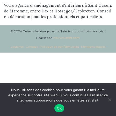
Réalisations
Votre agence d'aménagement d'intérieurs à Saint Geours
de Maremne, entre Dax et Hossegor/Capbreton. Conseil
en décoration pour les professionnels et particuliers.
Blog
Contact
© 2024 Dehens Aménagement d’Intérieur. tous droits réservés. |
Réalisation
Nouveausoft.com
L’agence
Contact
Politique de confidentialité
Mentions légales
Nous utilisons des cookies pour vous garantir la meilleure
expérience sur notre site web. Si vous continuez à utiliser ce
site, nous supposerons que vous en êtes satisfait.
OK