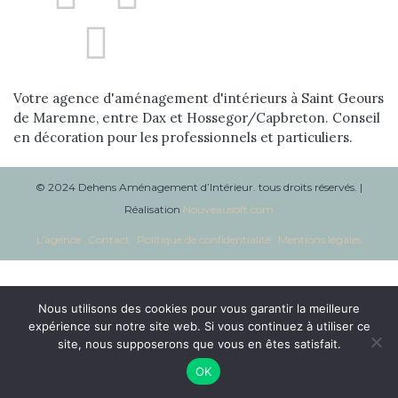
Réalisations
Blog
Votre agence d'aménagement d'intérieurs à Saint Geours
Contact
de Maremne, entre Dax et Hossegor/Capbreton. Conseil
en décoration pour les professionnels et particuliers.
© 2024 Dehens Aménagement d’Intérieur. tous droits réservés. |
Réalisation
Nouveausoft.com
L’agence
Contact
Politique de confidentialité
Mentions légales
Nous utilisons des cookies pour vous garantir la meilleure
expérience sur notre site web. Si vous continuez à utiliser ce
site, nous supposerons que vous en êtes satisfait.
OK