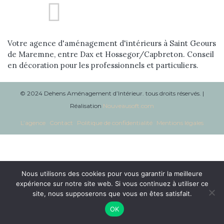
Réalisations
Blog
Votre agence d'aménagement d'intérieurs à Saint Geours
de Maremne, entre Dax et Hossegor/Capbreton. Conseil
Contact
en décoration pour les professionnels et particuliers.
© 2024 Dehens Aménagement d’Intérieur. tous droits réservés. |
Réalisation
Nouveausoft.com
L’agence
Contact
Politique de confidentialité
Mentions légales
Nous utilisons des cookies pour vous garantir la meilleure
expérience sur notre site web. Si vous continuez à utiliser ce
site, nous supposerons que vous en êtes satisfait.
OK