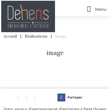
Menu
Accueil
|
Réalisations
|
image
image
Accueil
L’agence
Partager
Prestations
Votre agence d'aménagement d'intérieurs à Saint Geours