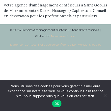
Réalisations
Votre agence d'aménagement d'intérieurs à Saint Geours
de Maremne, entre Dax et Hossegor/Capbreton. Conseil
en décoration pour les professionnels et particuliers.
Blog
Contact
© 2024 Dehens Aménagement d’Intérieur. tous droits réservés. |
Réalisation
Nouveausoft.com
L’agence
Contact
Politique de confidentialité
Mentions légales
Nous utilisons des cookies pour vous garantir la meilleure
expérience sur notre site web. Si vous continuez à utiliser ce
site, nous supposerons que vous en êtes satisfait.
OK