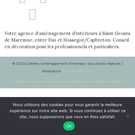
Réalisations
Blog
Votre agence d'aménagement d'intérieurs à Saint Geours
Contact
de Maremne, entre Dax et Hossegor/Capbreton. Conseil
en décoration pour les professionnels et particuliers.
© 2024 Dehens Aménagement d’Intérieur. tous droits réservés. |
Réalisation
Nouveausoft.com
L’agence
Contact
Politique de confidentialité
Mentions légales
Nous utilisons des cookies pour vous garantir la meilleure
expérience sur notre site web. Si vous continuez à utiliser ce
site, nous supposerons que vous en êtes satisfait.
OK