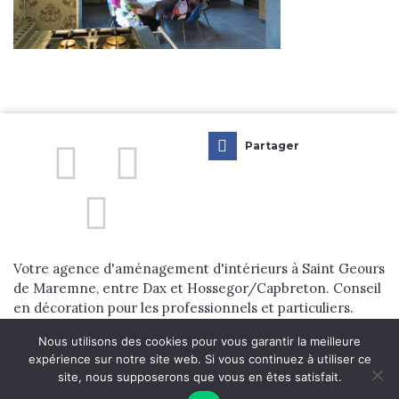
Réalisations
Blog
Contact
Partager
Votre agence d'aménagement d'intérieurs à Saint Geours
de Maremne, entre Dax et Hossegor/Capbreton. Conseil
en décoration pour les professionnels et particuliers.
Nous utilisons des cookies pour vous garantir la meilleure
© 2024 Dehens Aménagement d’Intérieur. tous droits réservés. |
expérience sur notre site web. Si vous continuez à utiliser ce
site, nous supposerons que vous en êtes satisfait.
Réalisation
Nouveausoft.com