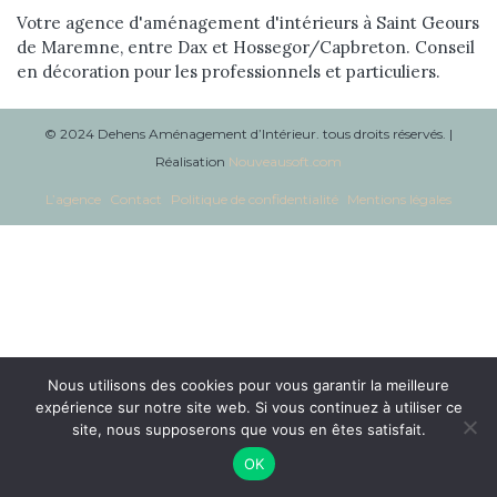
Réalisations
Votre agence d'aménagement d'intérieurs à Saint Geours
de Maremne, entre Dax et Hossegor/Capbreton. Conseil
en décoration pour les professionnels et particuliers.
Blog
Contact
© 2024 Dehens Aménagement d’Intérieur. tous droits réservés. |
Réalisation
Nouveausoft.com
L’agence
Contact
Politique de confidentialité
Mentions légales
Nous utilisons des cookies pour vous garantir la meilleure
expérience sur notre site web. Si vous continuez à utiliser ce
site, nous supposerons que vous en êtes satisfait.
OK