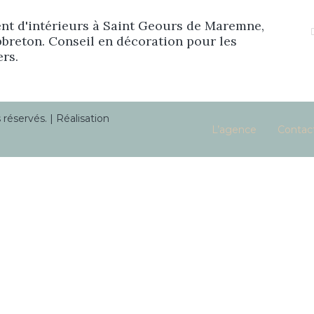
Prestations
t d'intérieurs à Saint Geours de Maremne,
breton. Conseil en décoration pour les
ers.
Réalisations
éservés. | Réalisation
Blog
L’agence
Contac
Contact