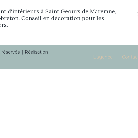
Prestations
t d'intérieurs à Saint Geours de Maremne,
breton. Conseil en décoration pour les
ers.
Réalisations
éservés. | Réalisation
Blog
L’agence
Contac
Contact