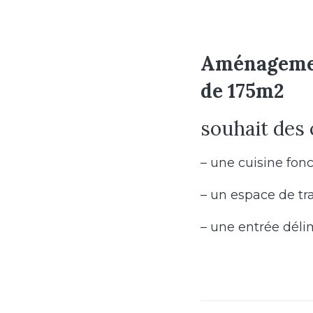
Aménagement
de 175m2
souhait des 
– une cuisine fon
– un espace de tr
– une entrée déli