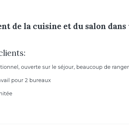
 de la cuisine et du salon dans
Accueil
clients:
L’agence
ctionnel, ouverte sur le séjour, beaucoup de rang
avail pour 2 bureaux
Prestations
mitée
Réalisations