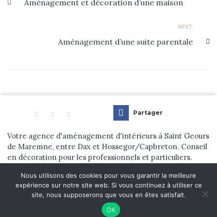
Aménagement et décoration d’une maison
NEXT
Aménagement d’une suite parentale
Partager
Votre agence d'aménagement d'intérieurs à Saint Geours
de Maremne, entre Dax et Hossegor/Capbreton. Conseil
en décoration pour les professionnels et particuliers.
Nous utilisons des cookies pour vous garantir la meilleure
© 2024 Dehens Aménagement d’Intérieur. tous droits réservés. |
expérience sur notre site web. Si vous continuez à utiliser ce
site, nous supposerons que vous en êtes satisfait.
Réalisation
Nouveausoft.com
OK
L’agence
Contact
Politique de confidentialité
Mentions légales