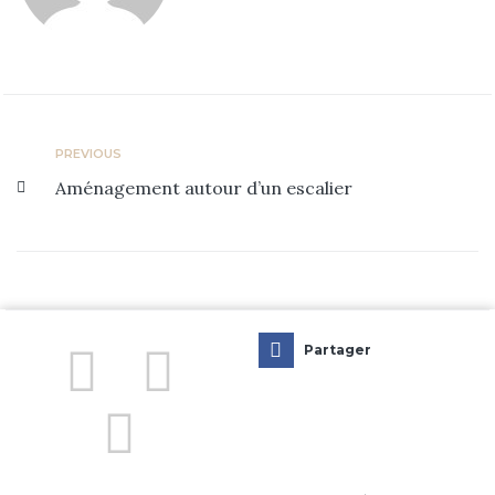
L’agence
Prestations
Réalisations
PREVIOUS
Blog
Aménagement autour d’un escalier
Contact
Partager