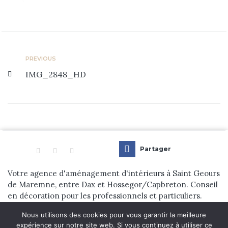
Prestations
Réalisations
Blog
PREVIOUS
IMG_2848_HD
Contact
Partager
Votre agence d'aménagement d'intérieurs à Saint Geours
de Maremne, entre Dax et Hossegor/Capbreton. Conseil
en décoration pour les professionnels et particuliers.
Nous utilisons des cookies pour vous garantir la meilleure
© 2024 Dehens Aménagement d’Intérieur. tous droits réservés. |
expérience sur notre site web. Si vous continuez à utiliser ce