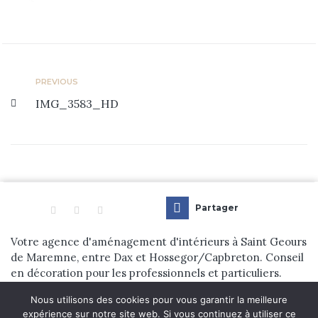
Prestations
Réalisations
Blog
PREVIOUS
IMG_3583_HD
Contact
Partager
Votre agence d'aménagement d'intérieurs à Saint Geours
de Maremne, entre Dax et Hossegor/Capbreton. Conseil
en décoration pour les professionnels et particuliers.
Nous utilisons des cookies pour vous garantir la meilleure
© 2024 Dehens Aménagement d’Intérieur. tous droits réservés. |
expérience sur notre site web. Si vous continuez à utiliser ce