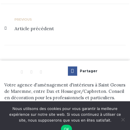
Réalisations
PREVIOUS
Blog
Article précédent
Contact
Partager
Votre agence d'aménagement d'intérieurs à Saint Geours
de Maremne, entre Dax et Hossegor/Capbreton. Conseil
en décoration pour les professionnels et particuliers.
Nous utilisons des cookies pour vous garantir la meilleure
© 2024 Dehens Aménagement d’Intérieur. tous droits réservés. |
expérience sur notre site web. Si vous continuez à utiliser ce
site, nous supposerons que vous en êtes satisfait.
Réalisation
Nouveausoft.com
OK